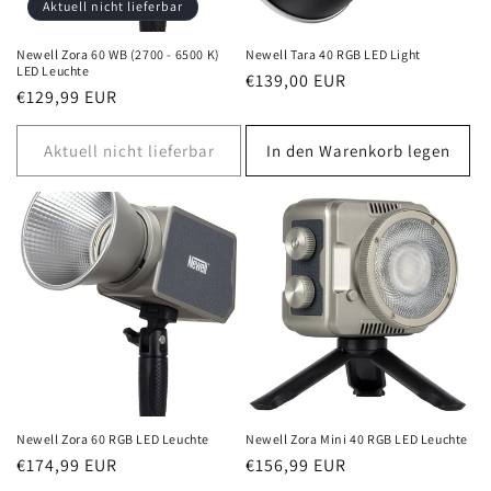
e
Aktuell nicht lieferbar
:
Newell Zora 60 WB (2700 - 6500 K)
Newell Tara 40 RGB LED Light
LED Leuchte
Normaler
€139,00 EUR
Normaler
€129,99 EUR
Preis
Preis
Aktuell nicht lieferbar
In den Warenkorb legen
Newell Zora 60 RGB LED Leuchte
Newell Zora Mini 40 RGB LED Leuchte
Normaler
€174,99 EUR
Normaler
€156,99 EUR