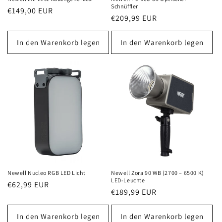
Schnüffler
Normaler
€149,00 EUR
Normaler
€209,99 EUR
Preis
Preis
In den Warenkorb legen
In den Warenkorb legen
Newell Nucleo RGB LED Licht
Newell Zora 90 WB (2700 – 6500 K)
LED-Leuchte
Normaler
€62,99 EUR
Normaler
€189,99 EUR
Preis
Preis
In den Warenkorb legen
In den Warenkorb legen