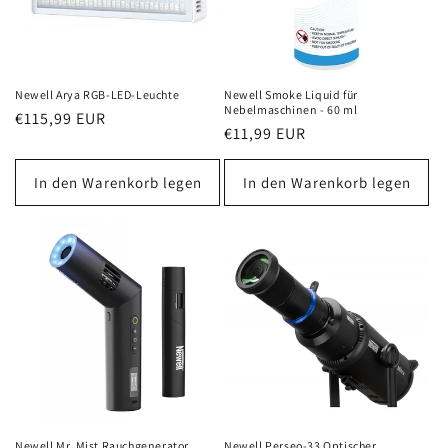
Newell Arya RGB-LED-Leuchte
Newell Smoke Liquid für
Nebelmaschinen - 60 ml
Normaler
€115,99 EUR
Normaler
€11,99 EUR
Preis
Preis
In den Warenkorb legen
In den Warenkorb legen
Newell Mr. Mist Rauchgenerator
Newell Perseo-33 Optischer