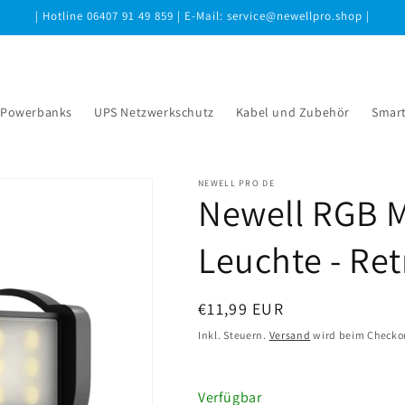
| Hotline 06407 91 49 859 | E-Mail: service@newellpro.shop |
Powerbanks
UPS Netzwerkschutz
Kabel und Zubehör
Smar
NEWELL PRO DE
Newell RGB M
Leuchte - Re
Normaler
€11,99 EUR
Preis
Inkl. Steuern.
Versand
wird beim Checko
Verfügbar