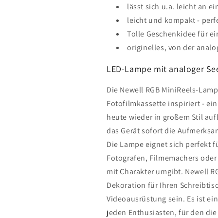
lässt sich u.a. leicht an 
leicht und kompakt - perf
Tolle Geschenkidee für e
originelles, von der analo
LED-Lampe mit analoger Se
Die Newell RGB MiniReels-Lamp
Fotofilmkassette inspiriert - ei
heute wieder in großem Stil auf
das Gerät sofort die Aufmerksamk
Die Lampe eignet sich perfekt f
Fotografen, Filmemachers oder 
mit Charakter umgibt. Newell RG
Dekoration für Ihren Schreibtis
Videoausrüstung sein. Es ist ei
jeden Enthusiasten, für den die