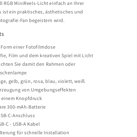
ll RGB MiniReels-Licht einfach an Ihrer
ist ein praktisches, ästhetisches und
otografie-Fan begeistern wird.
ts
 Form einer Fotofilmdose
fie, Film und dem kreativen Spiel mit Licht
euchten Sie damit den Rahmen oder
Taschenlampe
ge, gelb, grün, rosa, blau, violett, weiß
Erzeugung von Umgebungseffekten
t einem Knopfdruck
bare 300-mAh-Batterie
USB-C-Anschluss
SB-C - USB-A Kabel
erung für schnelle Installation