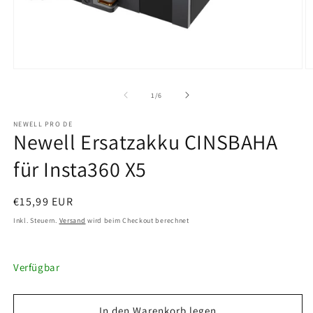
Medien
M
1
2
in
in
von
1
/
6
Modal
M
öffnen
ö
NEWELL PRO DE
Newell Ersatzakku CINSBAHA
für Insta360 X5
Normaler
€15,99 EUR
Preis
Inkl. Steuern.
Versand
wird beim Checkout berechnet
Verfügbar
In den Warenkorb legen