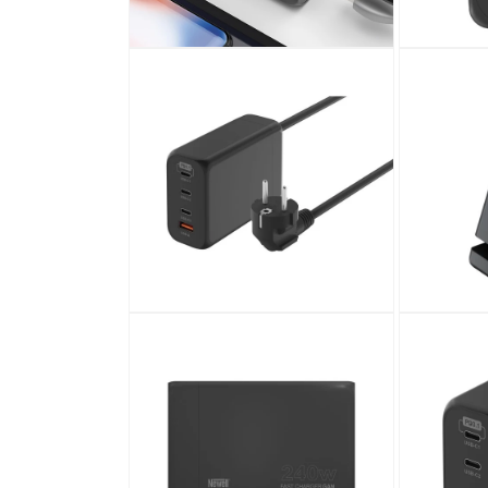
Medien
Medien
2
3
in
in
Modal
Modal
öffnen
öffnen
Medien
Medien
4
5
in
in
Modal
Modal
öffnen
öffnen