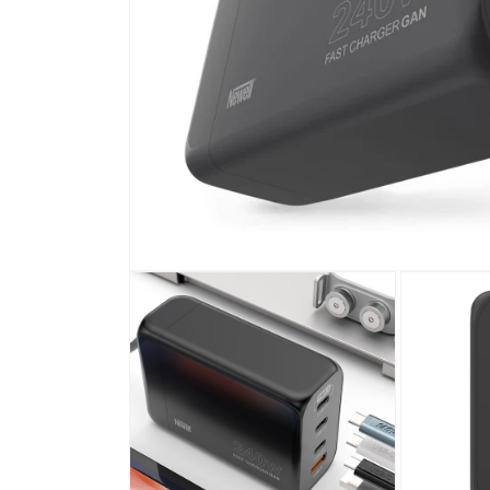
Medien
1
in
Modal
öffnen