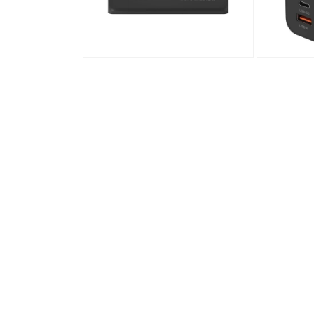
Medien
Medien
6
7
in
in
Modal
Modal
öffnen
öffnen