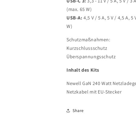
USB-C 3:
3,3 - 11 V / 5 A, 5 V / 3 
(max. 65 W)
USB-A:
4,5 V / 5 A, 5 V / 4,5 A, 5 
W)
Schutzmaßnahmen:
Kurzschlussschutz
Überspannungsschutz
Inhalt des Kits
Newell GaN 240 Watt Netzladege
Netzkabel mit EU-Stecker
Share