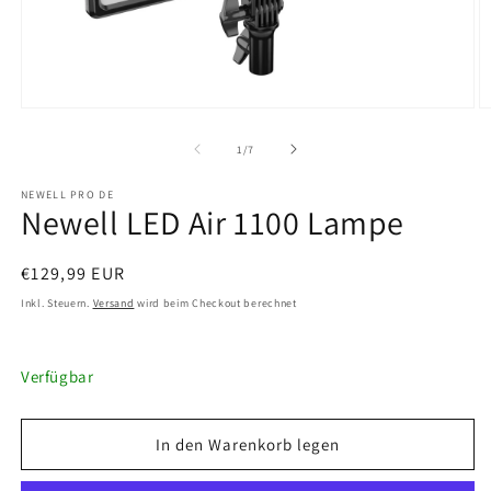
Medien
M
1
2
in
in
von
1
/
7
Modal
M
öffnen
ö
NEWELL PRO DE
Newell LED Air 1100 Lampe
Normaler
€129,99 EUR
Preis
Inkl. Steuern.
Versand
wird beim Checkout berechnet
Verfügbar
In den Warenkorb legen