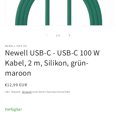
Medien
M
1
2
in
in
von
1
/
3
Modal
M
öffnen
ö
NEWELL PRO DE
Newell USB-C - USB-C 100 W
Kabel, 2 m, Silikon, grün-
maroon
Normaler
€12,99 EUR
Preis
Inkl. Steuern.
Versand
wird beim Checkout berechnet
Verfügbar