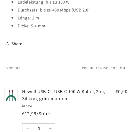
Ladeleistung: bis zu 100 W
Durchsatz: bis zu 480 Mbps (USB 2.0)
Länge: 2 m
Dicke: 5,4 mm
Share
PRODUKT
PRODUKTZWISCHENSUMME
Dein
Warenkorb
Newell USB-C - USB-C 100 W Kabel, 2 m,
€0,00
Silikon, grün-maroon
NL5357
€12,99/Stück
Anzahl
Verringere
Erhöhe